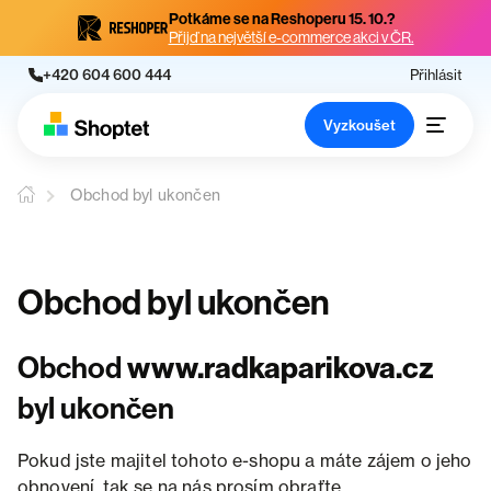
Potkáme se na Reshoperu 15. 10.?
Přijď na největší e-commerce akci v ČR.
+420 604 600 444
Přihlásit
Vyzkoušet
Obchod byl ukončen
Obchod byl ukončen
Obchod
www.radkaparikova.cz
byl ukončen
Pokud jste majitel tohoto e-shopu a máte zájem o jeho
obnovení, tak se na nás prosím obraťte.