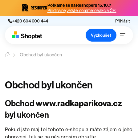
Potkáme se na Reshoperu 15. 10.?
Přijď na největší e-commerce akci v ČR.
+420 604 600 444
Přihlásit
Vyzkoušet
Obchod byl ukončen
Obchod byl ukončen
Obchod
www.radkaparikova.cz
byl ukončen
Pokud jste majitel tohoto e-shopu a máte zájem o jeho
obnovení, tak se na nás prosím obraťte.